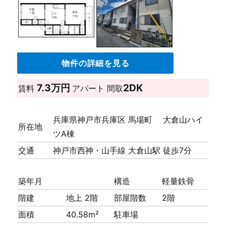
物件の詳細を見る
7.3万円
2DK
賃料
アパート
間取
兵庫県神戸市兵庫区 馬場町 大倉山ハイ
所在地
ツA棟
交通
神戸市西神・山手線 大倉山駅 徒歩7分
築年月
構造
軽量鉄骨
階建
地上 2階
部屋階数
2階
面積
40.58m²
駐車場