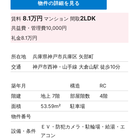
物件の詳細を見る
8.1万円
2LDK
賃料
マンション
間取
共益費・管理費
10,000円
礼金
8.1万円
所在地
兵庫県神戸市兵庫区 矢部町
交通
神戸市西神・山手線 大倉山駅 徒歩10分
築年月
構造
RC
階建
地上 7階
部屋階数
4階
面積
53.59m²
駐車場
物件番号
ＥＶ・防犯カメラ・駐輪場・給湯・エ
設備・条件
アコン