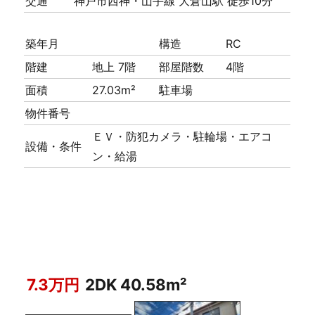
交通
神戸市西神・山手線 大倉山駅 徒歩10分
築年月
構造
RC
階建
地上 7階
部屋階数
4階
面積
27.03m²
駐車場
物件番号
ＥＶ・防犯カメラ・駐輪場・エアコ
設備・条件
ン・給湯
7.3万円
2DK 40.58m²