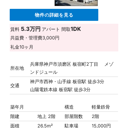
物件の詳細を見る
5.3万円
1DK
賃料
アパート
間取
共益費・管理費
3,000円
礼金
10ヶ月
兵庫県神戸市須磨区 板宿町2丁目 メゾ
所在地
ンドジュール
神戸市西神・山手線 板宿駅 徒歩3分
交通
山陽電鉄本線 板宿駅 徒歩3分
築年月
構造
軽量鉄骨
階建
地上 2階
部屋階数
2階
面積
26.5m²
駐車場
15,000円