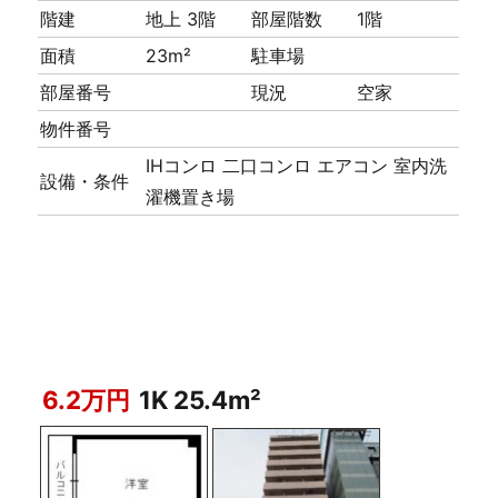
階建
地上 3階
部屋階数
1階
面積
23m²
駐車場
部屋番号
現況
空家
物件番号
IHコンロ
二口コンロ
エアコン
室内洗
設備・条件
濯機置き場
6.2万円
1K 25.4m²