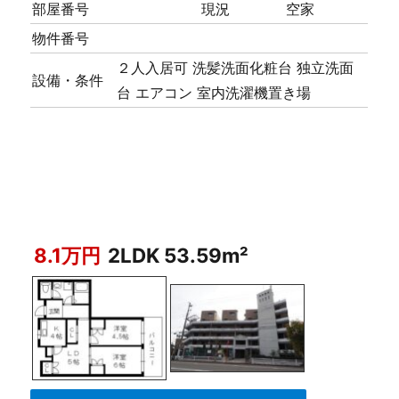
部屋番号
現況
空家
物件番号
２人入居可
洗髪洗面化粧台
独立洗面
設備・条件
台
エアコン
室内洗濯機置き場
8.1万円
2LDK 53.59m²