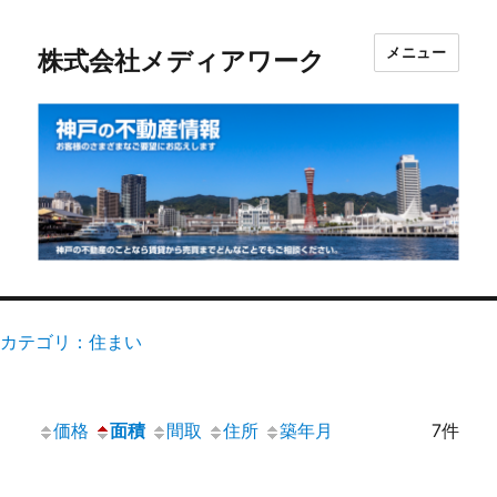
メニュー
株式会社メディアワーク
カテゴリ：住まい
価格
面積
間取
住所
築年月
7件