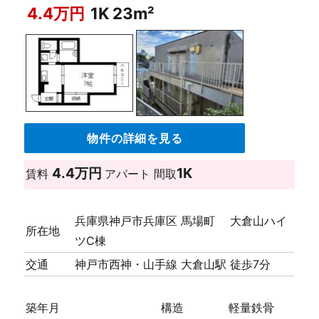
4.4万円
1K 23m²
物件の詳細を見る
4.4万円
1K
賃料
アパート
間取
兵庫県神戸市兵庫区 馬場町 大倉山ハイ
所在地
ツC棟
交通
神戸市西神・山手線 大倉山駅 徒歩7分
築年月
構造
軽量鉄骨