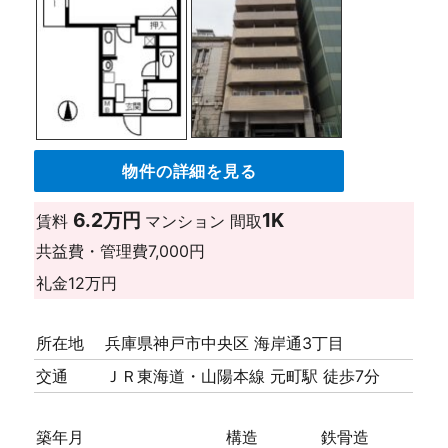
物件の詳細を見る
6.2万円
1K
賃料
マンション
間取
共益費・管理費
7,000円
礼金
12万円
所在地
兵庫県神戸市中央区 海岸通3丁目
交通
ＪＲ東海道・山陽本線 元町駅 徒歩7分
築年月
構造
鉄骨造