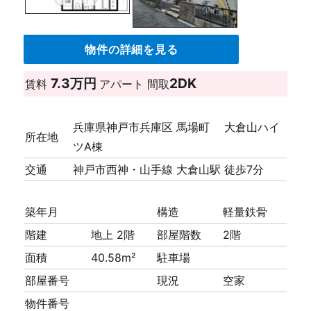
物件の詳細を見る
7.3万円
2DK
賃料
アパート
間取
兵庫県神戸市兵庫区 馬場町 大倉山ハイ
所在地
ツA棟
交通
神戸市西神・山手線 大倉山駅 徒歩7分
築年月
構造
軽量鉄骨
階建
地上 2階
部屋階数
2階
面積
40.58m²
駐車場
部屋番号
現況
空家
物件番号