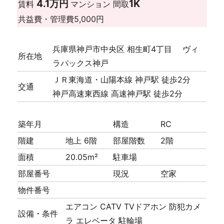
4.1万円
1K
賃料
マンション
間取
共益費・管理費
5,000円
兵庫県神戸市中央区 相生町4丁目 ヴィ
所在地
ラパックス神戸
ＪＲ東海道・山陽本線 神戸駅 徒歩2分
交通
神戸高速東西線 高速神戸駅 徒歩2分
築年月
構造
RC
階建
地上 6階
部屋階数
2階
面積
20.05m²
駐車場
部屋番号
現況
空家
物件番号
エアコン
CATV
TVドアホン
防犯カメ
設備・条件
ラ
エレベータ
駐輪場