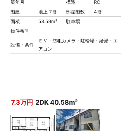
築年月
構造
RC
階建
地上 7階
部屋階数
4階
面積
53.59m²
駐車場
物件番号
ＥＶ・防犯カメラ・駐輪場・給湯・エ
設備・条件
アコン
7.3万円
2DK 40.58m²