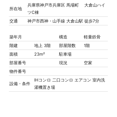
兵庫県神戸市兵庫区 馬場町 大倉山ハイ
所在地
ツC棟
交通
神戸市西神・山手線 大倉山駅 徒歩7分
築年月
構造
軽量鉄骨
階建
地上 3階
部屋階数
1階
面積
23m²
駐車場
部屋番号
現況
空家
物件番号
IHコンロ
二口コンロ
エアコン
室内洗
設備・条件
濯機置き場