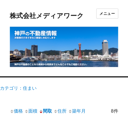
メニュー
株式会社メディアワーク
カテゴリ：住まい
価格
面積
間取
住所
築年月
8件