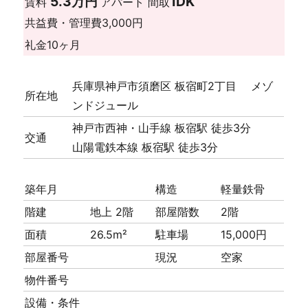
5.3万円
1DK
賃料
アパート
間取
共益費・管理費
3,000円
礼金
10ヶ月
兵庫県神戸市須磨区 板宿町2丁目 メゾ
所在地
ンドジュール
神戸市西神・山手線 板宿駅 徒歩3分
交通
山陽電鉄本線 板宿駅 徒歩3分
築年月
構造
軽量鉄骨
階建
地上 2階
部屋階数
2階
面積
26.5m²
駐車場
15,000円
部屋番号
現況
空家
物件番号
設備・条件